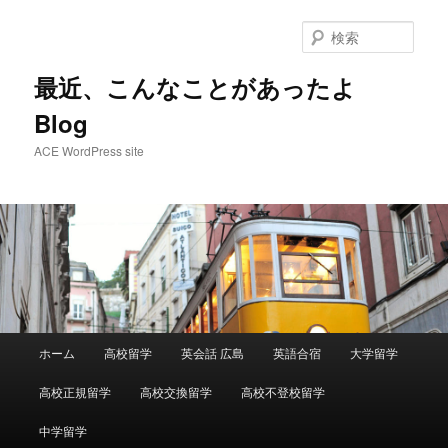
メ
サ
イ
ブ
検
ン
コ
索
コ
ン
最近、こんなことがあったよ
ン
テ
Blog
テ
ン
ン
ツ
ACE WordPress site
ツ
へ
へ
移
移
動
動
メ
ホーム
高校留学
英会話 広島
英語合宿
大学留学
イ
ン
高校正規留学
高校交換留学
高校不登校留学
メ
ニ
中学留学