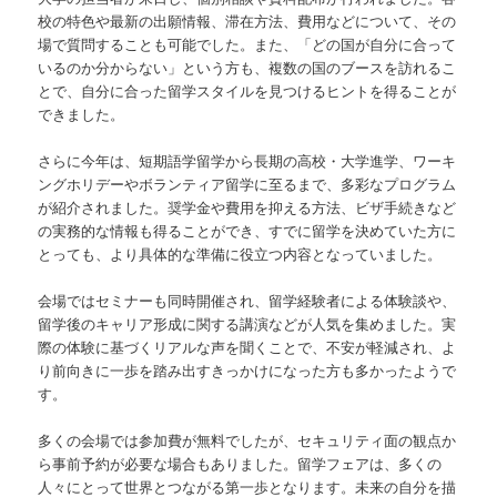
校の特色や最新の出願情報、滞在方法、費用などについて、その
場で質問することも可能でした。また、「どの国が自分に合って
いるのか分からない」という方も、複数の国のブースを訪れるこ
とで、自分に合った留学スタイルを見つけるヒントを得ることが
できました。
さらに今年は、短期語学留学から長期の高校・大学進学、ワーキ
ングホリデーやボランティア留学に至るまで、多彩なプログラム
が紹介されました。奨学金や費用を抑える方法、ビザ手続きなど
の実務的な情報も得ることができ、すでに留学を決めていた方に
とっても、より具体的な準備に役立つ内容となっていました。
会場ではセミナーも同時開催され、留学経験者による体験談や、
留学後のキャリア形成に関する講演などが人気を集めました。実
際の体験に基づくリアルな声を聞くことで、不安が軽減され、よ
り前向きに一歩を踏み出すきっかけになった方も多かったようで
す。
多くの会場では参加費が無料でしたが、セキュリティ面の観点か
ら事前予約が必要な場合もありました。留学フェアは、多くの
人々にとって世界とつながる第一歩となります。未来の自分を描