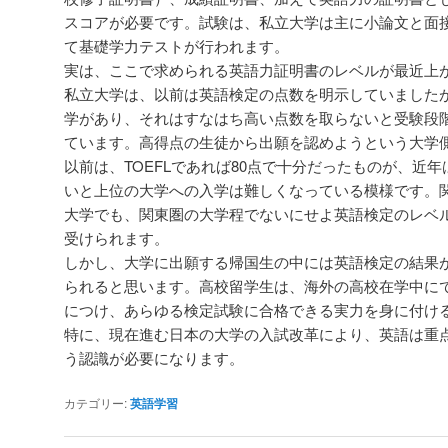
スコアが必要です。試験は、私立大学は主に小論文と面
て基礎学力テストが行われます。
実は、ここで求められる英語力証明書のレベルが最近上
私立大学は、以前は英語検定の点数を明示していました
学があり、それはすなはち高い点数を取らないと受験段
ています。高得点の生徒から出願を認めようという大学
以前は、TOEFLであれば80点で十分だったものが、近年
いと上位の大学への入学は難しくなっている模様です。
大学でも、関東圏の大学程でないにせよ英語検定のレベ
受けられます。
しかし、大学に出願する帰国生の中には英語検定の結果
られると思います。高校留学生は、海外の高校在学中に
につけ、あらゆる検定試験に合格できる実力を身に付け
特に、現在進む日本の大学の入試改革により、英語は重
う認識が必要になります。
カテゴリー:
英語学習