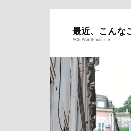
メ
サ
イ
ブ
ン
コ
最近、こんなこ
コ
ン
ACE WordPress site
ン
テ
テ
ン
ン
ツ
ツ
へ
へ
移
移
動
動