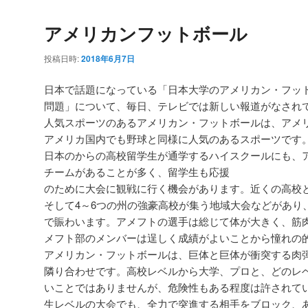
アメリカンフットボール
投稿日時:
2018年6月7日
日本で話題になっている「日本大学のアメリカン・フッ
問題」について、毎日、テレビでは新しい報道がなされ
人気スポーツのあるアメリカン・フットボールは、アメ
アメリカ国内でも野球と同様に人気のあるスポーツです
日本のからの高校留学生が通学するハイスクールにも、
チームがあることが多く、留学生も応援
のために大会に観戦に行く機会があります。近くの高校
そして4～6つの州の強豪高校が集う地域大会などがあり
で賑わいます。アメフトの選手は総じて体が大きく、筋
メフト部のメンバーは逞しく成績がよいことから憧れの
アメリカン・フットボールは、巨体と巨体が衝突する肉
隣り合わせです。高校レベルから大学、プロと、どのレ
いことではありませんが、危険性もある程度は許されて
生レベルの大会でも、全力で突進する相手をブロック、