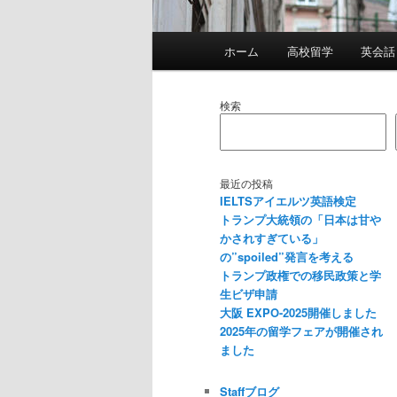
メ
ホーム
高校留学
英会話
イ
ン
メ
検索
ニ
ュ
ー
最近の投稿
IELTSアイエルツ英語検定
トランプ大統領の「日本は甘や
かされすぎている」
の”spoiled”発言を考える
トランプ政権での移民政策と学
生ビザ申請
大阪 EXPO-2025開催しました
2025年の留学フェアが開催され
ました
Staffブログ