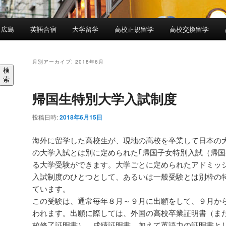
 広島
英語合宿
大学留学
高校正規留学
高校交換留学
月別アーカイブ:
2018年6月
検
索
帰国生特別大学入試制度
投稿日時:
2018年6月15日
海外に留学した高校生が、現地の高校を卒業して日本の
の大学入試とは別に定められた｢帰国子女特別入試（帰国
る大学受験ができます。大学ごとに定められたアドミッシ
入試制度のひとつとして、あるいは一般受験とは別枠の
ています。
この受験は、通常毎年８月～９月に出願をして、９月か
われます。出願に際しては、外国の高校卒業証明書（ま
校修了証明書）、成績証明書、加えて英語力の証明書としてTO