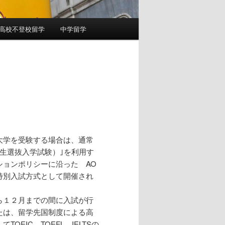
高校不登校留学
中学留学
大学を受験する場合は、通常
生選抜入学試験）｣を利用す
ョンポリシーに沿った AO
特別入試方式として開催され
ら１２月までの間に入試が行
たは、留学先国制度による高
EIC、TOEFL、IELTSの