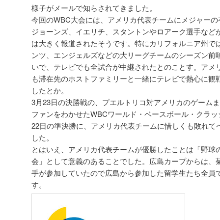
様子がメールで知らされてきました。
今回のWBC大会には、アメリカ代表チームにメジャーの
ジョーンズ、イエリチ、スタントンやロアーク選手など
は大きく報道されたそうです。特にカリフォルニア州では
ンツ、エンジェルズなどの大リーグチームのシーズン前
いで、テレビでも全試合が中継されたとのことす。アメ
も滞在先のホストファミリーと一緒にテレビで熱心に観
したとか。
3月23日の決勝戦の、プエルトリコ対アメリカのゲーム
ファンをわかせたWBCワールド・ベースボール・クラッ
22日の準決勝に、アメリカ代表チームに惜しくも敗れて
した。
とはいえ、アメリカ代表チームが優勝したことは「野球
会」として意義のあることでした。広島カープからは、
手が参加していたので広島から参加した留学生たち全員
す。