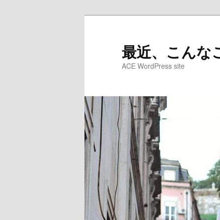
メ
サ
イ
ブ
ン
コ
最近、こんなこ
コ
ン
ACE WordPress site
ン
テ
テ
ン
ン
ツ
ツ
へ
へ
移
移
動
動