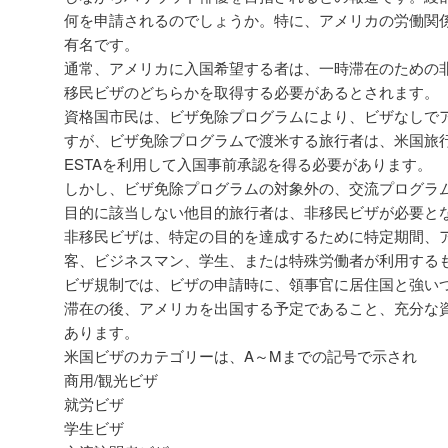
何を申請されるのでしょうか。特に、アメリカの労働関
有名です。
通常、アメリカに入国希望する者は、一時滞在のための
移民ビザのどちらかを取得する必要があるとされます。
資格国市民は、ビザ免除プログラムにより、ビザなしで
すが、ビザ免除プログラムで渡米する旅行者は、米国旅
ESTAを利用して入国事前承認を得る必要があります。
しかし、ビザ免除プログラムの対象外の、交流プログラム
目的に該当しない他目的旅行者は、非移民ビザが必要と
非移民ビザは、特定の目的を達成するために特定期間、
客、ビジネスマン、学生、または特殊労働者が利用する
ビザ規制では、ビザの申請時に、領事官に居住国と強い
滞在の後、アメリカを出国する予定であること、充分な
あります。
米国ビザのカテゴリーは、A～Mまでの記号で示され
商用/観光ビザ
就労ビザ
学生ビザ