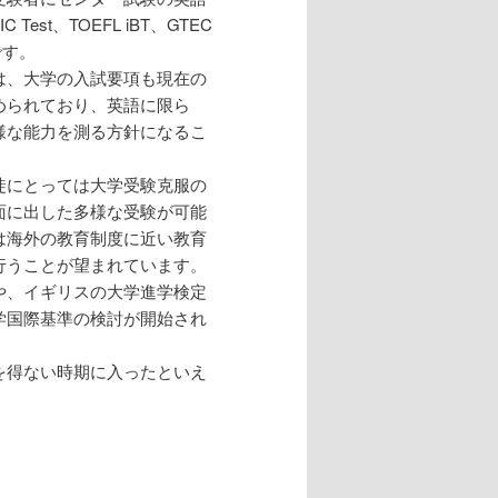
st、TOEFL iBT、GTEC
です。
は、大学の入試要項も現在の
められており、英語に限ら
様な能力を測る方針になるこ
徒にとっては大学受験克服の
面に出した多様な受験が可能
は海外の教育制度に近い教育
行うことが望まれています。
や、イギリスの大学進学検定
学国際基準の検討が開始され
を得ない時期に入ったといえ