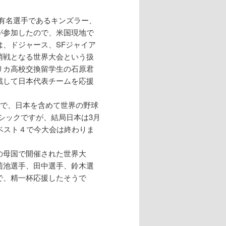
有名選手であるキンズラー、
が参加したので、米国現地で
、ドジャース、SFジャイア
哨戦となる世界大会という扱
リカ高校交換留学生の石原君
戦して日本代表チームを応援
まで、日本を含めて世界の野球
シックですが、結局日本は3月
ベスト４で今大会は終わりま
の母国で開催された世界大
菊池選手、田中選手、鈴木選
で、精一杯応援したそうで