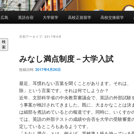
 広島
英語合宿
大学留学
高校正規留学
高校交換留学
月別アーカイブ:
2017年4月
検
索
みなし満点制度－大学入試
投稿日時:
2017年4月26日
最近、耳慣れない言葉を聞くことがあります。それは、
除」という言葉です。それは何でしようか？
近年、文部科学省の中央教育審議会で、英語の外部試験
う事案が検討されてきました。既に、大まかなことは決
は細部を煮詰めているとの報道です。同時に、いくすか
ては、英語の外部テストの成績や合否を大学の受験審査
定しているところもあるようです。
「みなし満点」とは、例えば、英検準１級を持っている