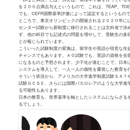
を２００点満点与えというもので、これは、TEAP、TOEIC Te
でも、CEFR国際基準評価によって認定するというもの
ところで、東京オリンピックの開催される２０２０年に
センター試験から新制度に移行されることは文科省で決
ず、他の科目でも記述式の問題を増やして、受験生の多
とが報じられています。
こういった試験制度の変換は、留学生や英語が得意な生
チャンスでもあります。ＡＯ試験でも、英語の資格を全
になるものと予想されます。少子化が進むことで、日本
システムを導入して、一人一人の個性を重視した教育を
そういう状況から、アメリカの大学進学制度試験ＳＡＴ
試験ＧＣＳＥ、さらには国際バカロレアのような大学進
る可能性もあります。
日本の教育も、世界基準を軸としたシステムにならざる
るでしょう。