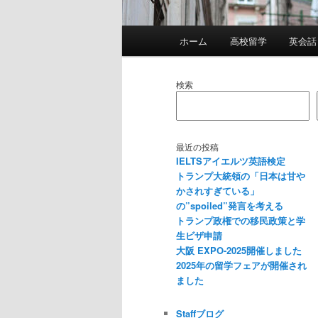
メ
ホーム
高校留学
英会話
イ
ン
メ
検索
ニ
ュ
ー
最近の投稿
IELTSアイエルツ英語検定
トランプ大統領の「日本は甘や
かされすぎている」
の”spoiled”発言を考える
トランプ政権での移民政策と学
生ビザ申請
大阪 EXPO-2025開催しました
2025年の留学フェアが開催され
ました
Staffブログ