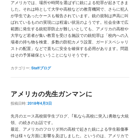
アメリカでは、場所や時間を選ばずに銃による犯罪が起きてきま
した。それは時として大学や高校などの教育機関で、さらに犯人
が学生であったケースも報告されています。銃の規制は声高に叫
ばれているものの実現には程遠い状況のようです。社会全体で広
範囲に発生する銃犯罪防止が難しいとしても、アメリカの高校や
大学など若者が集い教育を受ける施設での銃犯罪は「校内への入
場者の持ち物を検査、多数の防犯カメラ設置、ガードスペシャリ
ストの配置」などで直ちに安全を確保する必用があります。問題
はその予算確保ということになりそうです。
カテゴリー:
Staffブログ
アメリカの先生ガンマンに
投稿日時:
2018年4月3日
先月のエース高校留学生ブログ、｢私なら高校に突入｣勇敢な大統
領、の続きのお話です。
最近、アメリカのフロリダ州の高校で起きた銃による学生殺傷事
件は様々な方面に影響を及ぼしました。というのは、アメリカで