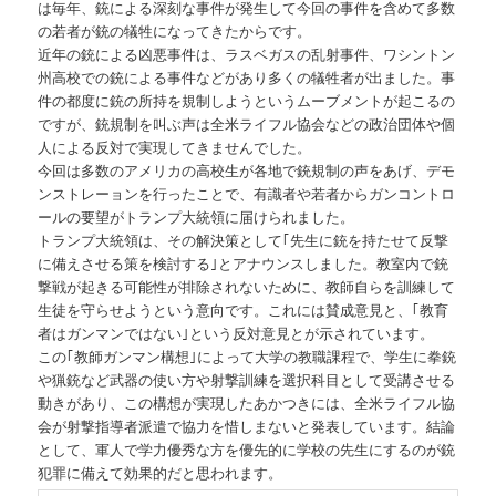
は毎年、銃による深刻な事件が発生して今回の事件を含めて多数
の若者が銃の犠牲になってきたからです。
近年の銃による凶悪事件は、ラスベガスの乱射事件、ワシントン
州高校での銃による事件などがあり多くの犠牲者が出ました。事
件の都度に銃の所持を規制しようというムーブメントが起こるの
ですが、銃規制を叫ぶ声は全米ライフル協会などの政治団体や個
人による反対で実現してきませんでした。
今回は多数のアメリカの高校生が各地で銃規制の声をあげ、デモ
ンストレーョンを行ったことで、有識者や若者からガンコントロ
ールの要望がトランプ大統領に届けられました。
トランプ大統領は、その解決策として｢先生に銃を持たせて反撃
に備えさせる策を検討する｣とアナウンスしました。教室内で銃
撃戦が起きる可能性が排除されないために、教師自らを訓練して
生徒を守らせようという意向です。これには賛成意見と、｢教育
者はガンマンではない｣という反対意見とが示されています。
この｢教師ガンマン構想｣によって大学の教職課程で、学生に拳銃
や猟銃など武器の使い方や射撃訓練を選択科目として受講させる
動きがあり、この構想が実現したあかつきには、全米ライフル協
会が射撃指導者派遣で協力を惜しまないと発表しています。結論
として、軍人で学力優秀な方を優先的に学校の先生にするのが銃
犯罪に備えて効果的だと思われます。