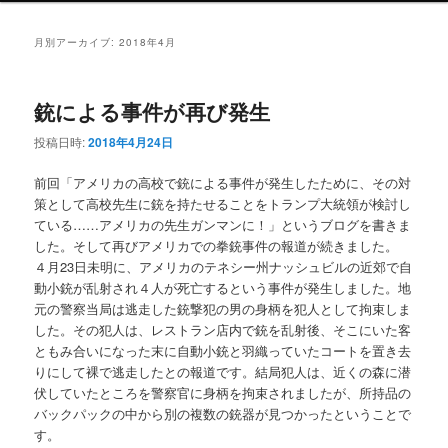
ュ
ー
月別アーカイブ:
2018年4月
銃による事件が再び発生
投稿日時:
2018年4月24日
前回「アメリカの高校で銃による事件が発生したために、その対
策として高校先生に銃を持たせることをトランプ大統領が検討し
ている……アメリカの先生ガンマンに！」というブログを書きま
した。そして再びアメリカでの拳銃事件の報道が続きました。
４月23日未明に、アメリカのテネシー州ナッシュビルの近郊で自
動小銃が乱射され４人が死亡するという事件が発生しました。地
元の警察当局は逃走した銃撃犯の男の身柄を犯人として拘束しま
した。その犯人は、レストラン店内で銃を乱射後、そこにいた客
ともみ合いになった末に自動小銃と羽織っていたコートを置き去
りにして裸で逃走したとの報道です。結局犯人は、近くの森に潜
伏していたところを警察官に身柄を拘束されましたが、所持品の
バックパックの中から別の複数の銃器が見つかったということで
す。