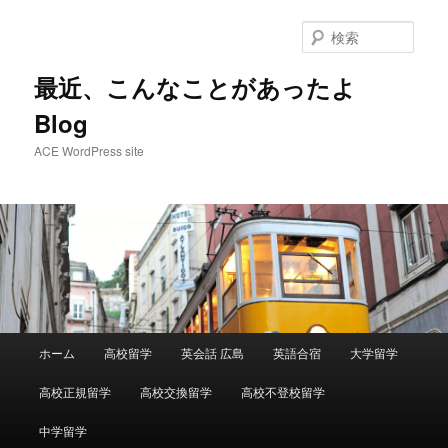
メ
サ
イ
ブ
検
ン
コ
索
コ
ン
最近、こんなことがあったよ
ン
テ
Blog
テ
ン
ン
ツ
ACE WordPress site
ツ
へ
へ
移
移
動
動
メ
ホーム
高校留学
英会話 広島
英語合宿
大学留学
イ
ン
高校正規留学
高校交換留学
高校不登校留学
メ
ニ
中学留学