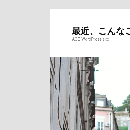
メ
サ
イ
ブ
ン
コ
最近、こんなこ
コ
ン
ACE WordPress site
ン
テ
テ
ン
ン
ツ
ツ
へ
へ
移
移
動
動