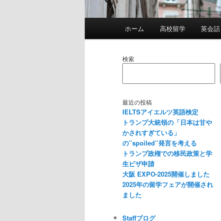
メ
ホーム
高校留学
英会話
イ
ン
メ
検索
ニ
ュ
ー
最近の投稿
IELTSアイエルツ英語検定
トランプ大統領の「日本は甘や
かされすぎている」
の”spoiled”発言を考える
トランプ政権での移民政策と学
生ビザ申請
大阪 EXPO-2025開催しました
2025年の留学フェアが開催され
ました
Staffブログ