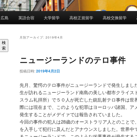
 広島
英語合宿
大学留学
高校正規留学
高校交換留学
月別アーカイブ:
2019年4月
検
索
ニュージーランドのテロ事件
投稿日時:
2019年4月2日
先月、驚愕のテロ事件がニュージーランドで発生しまし
生が訪れるニュージーランド南島の美しい都市クライス
スラム礼拝所）で５０人が死亡した銃乱射テロ事件は世
際には現在まで、このような犯罪はヨーロッパ諸国、ア
発生することがメデイァでは報告されていました。
今回の事件の犯人は28歳のオーストラリア人とのことで
を入手して犯行に及んだとアナウンスしました。世界中
るニュージーランドで、このような凶悪事件が発生する