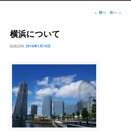
ュ
ー
投
←
前へ
次へ
→
稿
ナ
ビ
横浜について
ゲ
ー
投稿日時:
2016年1月10日
シ
ョ
ン