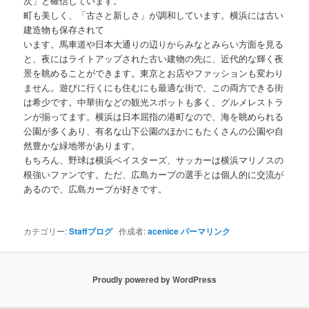
次」と確信しています。
町も美しく、「古さと新しさ」が調和しています。横浜には古い
建造物も保存されて
います。馬車道や日本大通りの辺りからみなとみらい方面を見る
と、夜にはライトアップされた古い建物の先に、近代的な輝く夜
景を眺めることができます。東京とお店やファッションも変わり
ません。遊びに行くにも住むにも最適な街で、この両方できる街
は希少です。中華街などの観光スポットも多く、グルメレストラ
ンが揃ってます。横浜は日本屈指の港町なので、海を眺められる
公園が多くあり、有名な山下公園のほかにもたくさんの公園や自
然豊かな緑地帯があります。
もちろん、野球は横浜ベイスターズ、サッカーは横浜マリノスの
根強いファンです。ただ、広島カープの選手とは個人的に交流が
あるので、広島カープが好きです。
カテゴリー:
Staffブログ
作成者:
acenice
パーマリンク
Proudly powered by WordPress