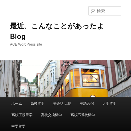
メ
イ
検
ン
索
コ
最近、こんなことがあったよ
ン
Blog
テ
ン
ACE WordPress site
ツ
へ
移
動
メ
ホーム
高校留学
英会話 広島
英語合宿
大学留学
イ
ン
高校正規留学
高校交換留学
高校不登校留学
メ
ニ
中学留学