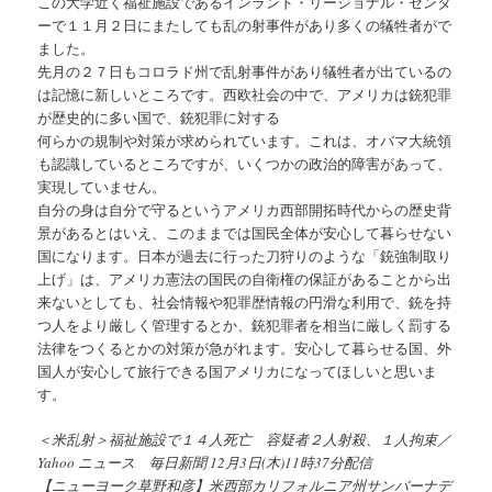
この大学近く福祉施設であるインランド・リージョナル・センタ
ーで１１月２日にまたしても乱の射事件があり多くの犠牲者がで
ました。
先月の２７日もコロラド州で乱射事件があり犠牲者が出ているの
は記憶に新しいところです。西欧社会の中で、アメリカは銃犯罪
が歴史的に多い国で、銃犯罪に対する
何らかの規制や対策が求められています。これは、オバマ大統領
も認識しているところですが、いくつかの政治的障害があって、
実現していません。
自分の身は自分で守るというアメリカ西部開拓時代からの歴史背
景があるとはいえ、このままでは国民全体が安心して暮らせない
国になります。日本が過去に行った刀狩りのような「銃強制取り
上げ」は、アメリカ憲法の国民の自衛権の保証があることから出
来ないとしても、社会情報や犯罪歴情報の円滑な利用で、銃を持
つ人をより厳しく管理するとか、銃犯罪者を相当に厳しく罰する
法律をつくるとかの対策が急がれます。安心して暮らせる国、外
国人が安心して旅行できる国アメリカになってほしいと思いま
す。
＜米乱射＞福祉施設で１４人死亡 容疑者２人射殺、１人拘束／
Yahoo ニュース 毎日新聞 12月3日(木)11時37分配信
【ニューヨーク草野和彦】米西部カリフォルニア州サンバーナデ