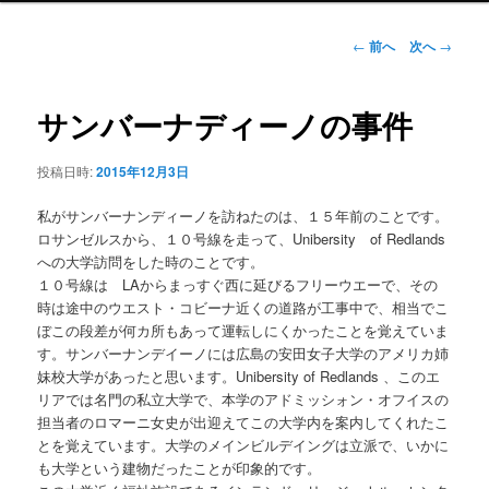
ュ
ー
投
←
前へ
次へ
→
稿
ナ
ビ
サンバーナディーノの事件
ゲ
ー
投稿日時:
2015年12月3日
シ
ョ
私がサンバーナンディーノを訪ねたのは、１５年前のことです。
ン
ロサンゼルスから、１０号線を走って、Unibersity of Redlands
への大学訪問をした時のことです。
１０号線は LAからまっすぐ西に延びるフリーウエーで、その
時は途中のウエスト・コビーナ近くの道路が工事中で、相当でこ
ぼこの段差が何カ所もあって運転しにくかったことを覚えていま
す。サンバーナンデイーノには広島の安田女子大学のアメリカ姉
妹校大学があったと思います。Unibersity of Redlands 、このエ
リアでは名門の私立大学で、本学のアドミッシォン・オフイスの
担当者のロマーニ女史が出迎えてこの大学内を案内してくれたこ
とを覚えています。大学のメインビルデイングは立派で、いかに
も大学という建物だったことが印象的です。