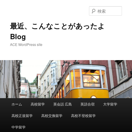
メ
イ
検
ン
索
コ
最近、こんなことがあったよ
ン
Blog
テ
ン
ACE WordPress site
ツ
へ
移
動
メ
ホーム
高校留学
英会話 広島
英語合宿
大学留学
イ
ン
高校正規留学
高校交換留学
高校不登校留学
メ
ニ
中学留学