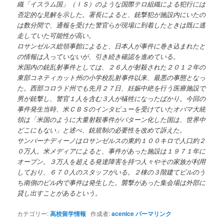
織「イスラム国」（ＩＳ）のような国際テロ組織による犯行には
否定的な見解を示した。署長によると、銃撃犯が施設内にいたの
は数分間で、通報を受けた警官らが現場に到着したときは既に逃
走していた可能性が高い。
ロサンゼルス総領事館によると、日本人が事件に巻き込まれたと
の情報は入っていないが、引き続き確認を進めている。
米国内の銃乱射事件としては、２６人が射殺された２０１２年の
東部コネティカット州の小学校乱射事件以来、最悪の事態となっ
た。西部コロラド州でも先月２７日、妊娠中絶を行う医療施設で
男が銃撃し、警官１人を含む３人が犠牲になったばかり。今回の
事件発生当時、米ＣＢＳのインタビューを受けていたオバマ大統
領は「米国のように大量射殺事件がパターン化した国は、世界中
どこにもない」と述べ、銃規制の必要性を改めて訴えた。
サンバーナディーノはロサンゼルスの東約１００キロで人口約２
０万人。米メディアによると、事件があった施設は１９７１年に
オープン。３万人を超える発達障害を持つ人々やその家族が利用
しており、６７０人のスタッフがいる。２棟の３階建てビルのう
ち南側のビル内で事件は発生した。襲撃があった集会場は外部に
貸し出すことがあるという。
カテゴリー:
高校留学情報
作成者:
acenice
パーマリンク