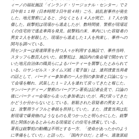
ィーノの福祉施設「インランド・リージョナル・センター」で２
日午前１１時（日本時間３日午前４時）ごろ、銃乱射事件が発生
した。地元警察によると、少なくとも１４人が死亡、１７人が負
傷した。銃撃犯は現場から逃走したが、数時間後、警察が現場近
くの住宅街で逃走車両を発見。銃撃戦の末、車内にいた容疑者の
男女２人を射殺した。現場から逃走した１人を拘束し、事件への
関与を調べている。
同センターは発達障害を持つ人々が利用する施設で、事件当時、
スタッフら数百人がいた。銃撃犯は、施設内の集会場で開かれて
いた地元自治体の職員らによるパーティーを襲撃したとみられて
いる。ロサンゼルス・タイムズ紙（電子版）は、連邦捜査当局者
の話として、パーティー参加者の一人が別の参加者と口論になっ
て会場を離れ、武装した１～２人を連れて戻ってきたと報じた。
サンバーナディーノ警察のバーグアン署長は記者会見で、口論の
後にパーティー会場から去った参加者はいたが、再び戻ってきた
かどうか分からないとしている。射殺された容疑者の男女２人
は、攻撃用ライフルと拳銃を所持していた。また、捜査当局は乱
射現場で爆発物のようなものも見つかったと明らかにした。銃撃
犯と関係があるとみられる現場近くの住宅を捜索している。
署長は銃撃犯の動機は不明とする一方、「使命があったかのよう
に準備をしていた」と語った。「国内テロだ」と述べ、過激派組