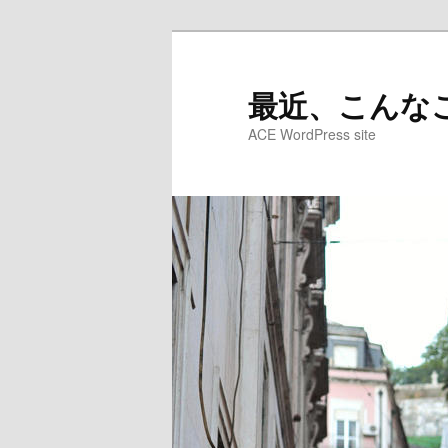
メ
イ
ン
最近、こんなこ
コ
ACE WordPress site
ン
テ
ン
ツ
へ
移
動