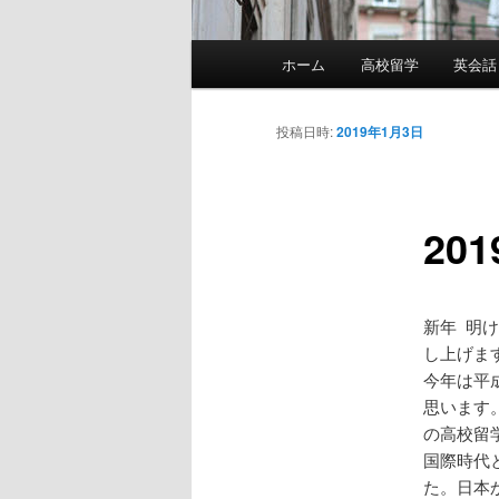
メ
ホーム
高校留学
英会話
イ
ン
メ
投稿日時:
2019年1月3日
ニ
ュ
ー
20
新年 明
し上げま
今年は平
思います
の高校留
国際時代
た。日本