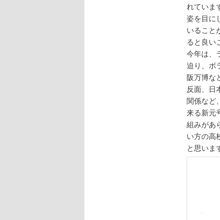
れていま
姿を目に
いること
ると良い
今年は、
迫り、ボ
阪万博な
反面、日
関係など
来る新元
組みがあ
い方の高
と思いま