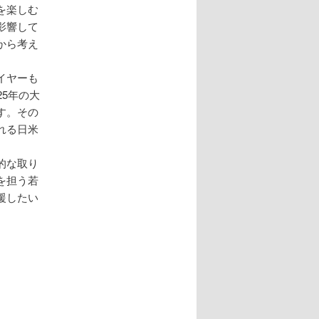
を楽しむ
影響して
から考え
イヤーも
5年の大
す。その
れる日米
的な取り
を担う若
援したい