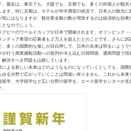
す。最近は、東京でも、大阪でも、京都でも、多くの外国人が観光
します。特に京都は、ホテルが年中満室の状況で、日本人の観光に
が気にはなりますが、観光客全般の数が増加するのは経済的な効果
ことなのでしょう。
ラグビーのワールドカップが日本で開催されます。オリンピック・
ランティア希望の応募者も２万人を超えたとのことです。さらに202
ど、多くの国際的な催しが目白押しで、日本の未来は明るいようで
本が行う商業捕鯨活動への批判や冷え込む日韓関係、通商問題で揺
、解決すべき問題も山積しています。
号による新しい未来はどのようなものになっていくとしても、国際
らゆる分野で広がっていくことは間違い有りません。これから未来
校留学、大学留学など広い分野の留学を、エース留学センターが支
す。