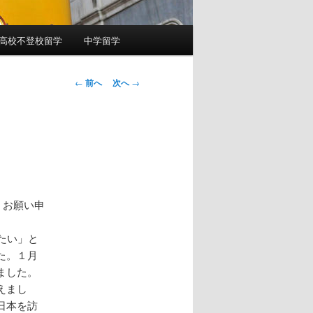
高校不登校留学
中学留学
投
←
前へ
次へ
→
稿
ナ
ビ
ゲ
ー
シ
ョ
くお願い申
ン
たい」と
た。１月
ました。
えまし
日本を訪