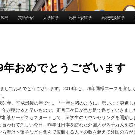
 広島
英語合宿
大学留学
高校正規留学
高校交換留学
19年おめでとうございます
けましておめでとうございます。2019年も、昨年同様エースを宜し
す。
成31年、平成最後の年です。「一年を猪のように、勢いよく突進し
。年が明けると早いもので、正月三ケ日が急ぎ足で過ぎていきまし
学相談サービスもスタートして、留学生のカウンセリングを開始し
と言われて久しい今日、昨年は日本を訪れた外国人が３千万人を超
から海外へ留学などを含んで渡航する人々の数を超えて外国の方が