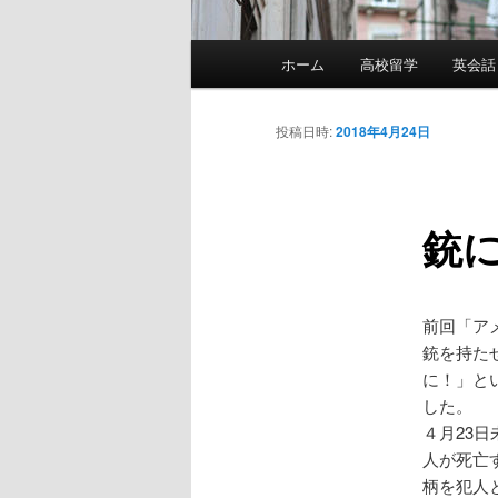
メ
ホーム
高校留学
英会話
イ
ン
メ
投稿日時:
2018年4月24日
ニ
ュ
ー
銃
前回「ア
銃を持た
に！」と
した。
４月23
人が死亡
柄を犯人