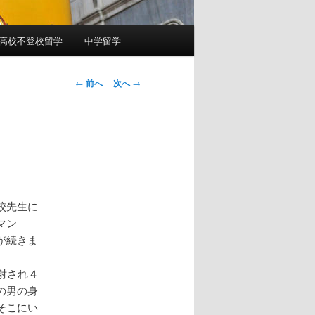
高校不登校留学
中学留学
投
←
前へ
次へ
→
稿
ナ
ビ
ゲ
ー
シ
ョ
校先生に
ン
マン
が続きま
射され４
の男の身
そこにい