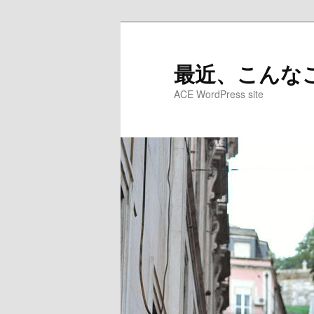
メ
イ
ン
最近、こんなこ
コ
ACE WordPress site
ン
テ
ン
ツ
へ
移
動