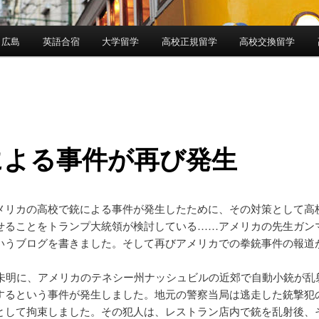
 広島
英語合宿
大学留学
高校正規留学
高校交換留学
による事件が再び発生
メリカの高校で銃による事件が発生したために、その対策として高
せることをトランプ大統領が検討している……アメリカの先生ガン
いうブログを書きました。そして再びアメリカでの拳銃事件の報道
日未明に、アメリカのテネシー州ナッシュビルの近郊で自動小銃が乱
するという事件が発生しました。地元の警察当局は逃走した銃撃犯
として拘束しました。その犯人は、レストラン店内で銃を乱射後、