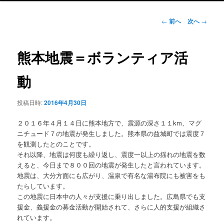
ュ
ー
投
←
前へ
次へ
→
稿
ナ
ビ
熊本地震＝ボランティア活
ゲ
ー
動
シ
ョ
投稿日時:
2016年4月30日
ン
２０１６年４月１４日に熊本地方で、震源の深さ１１km、マグ
ニチュード７の地震が発生しました。熊本県の益城町では震度７
を観測したとのことです。
それ以降、地震は何度も繰り返し、震度一以上の揺れの地震を数
えると、今日まで８００回の地震が発生したと言われています。
地震は、大分方面にも広がり、温泉で有名な湯布院にも被害をも
たらしています。
この地震に日本中の人々が支援に乗り出しました。広島県でも支
援金、義援金の募金活動が開始されて、さらに人的支援が組織さ
れています。