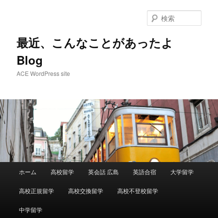
メ
イ
検
ン
索
コ
最近、こんなことがあったよ
ン
Blog
テ
ン
ACE WordPress site
ツ
へ
移
動
メ
ホーム
高校留学
英会話 広島
英語合宿
大学留学
イ
ン
高校正規留学
高校交換留学
高校不登校留学
メ
ニ
中学留学