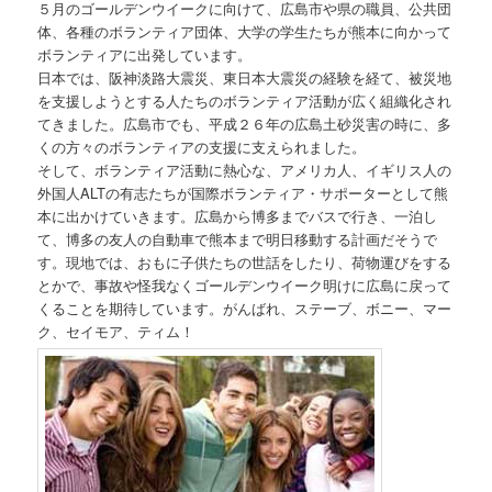
５月のゴールデンウイークに向けて、広島市や県の職員、公共団
体、各種のボランティア団体、大学の学生たちが熊本に向かって
ボランティアに出発しています。
日本では、阪神淡路大震災、東日本大震災の経験を経て、被災地
を支援しようとする人たちのボランティア活動が広く組織化され
てきました。広島市でも、平成２６年の広島土砂災害の時に、多
くの方々のボランティアの支援に支えられました。
そして、ボランティア活動に熱心な、アメリカ人、イギリス人の
外国人ALTの有志たちが国際ボランティア・サポーターとして熊
本に出かけていきます。広島から博多までバスで行き、一泊し
て、博多の友人の自動車で熊本まで明日移動する計画だそうで
す。現地では、おもに子供たちの世話をしたり、荷物運びをする
とかで、事故や怪我なくゴールデンウイーク明けに広島に戻って
くることを期待しています。がんばれ、ステーブ、ボニー、マー
ク、セイモア、ティム！