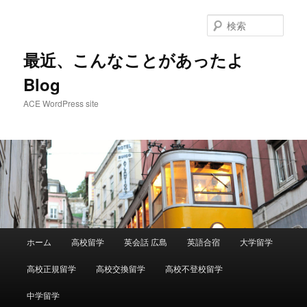
メ
イ
検
ン
索
コ
最近、こんなことがあったよ
ン
Blog
テ
ン
ACE WordPress site
ツ
へ
移
動
メ
ホーム
高校留学
英会話 広島
英語合宿
大学留学
イ
ン
高校正規留学
高校交換留学
高校不登校留学
メ
ニ
中学留学