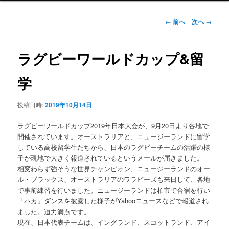
ュ
ー
投
←
前へ
次へ
→
稿
ナ
ビ
ラグビーワールドカップ&留
ゲ
ー
学
シ
ョ
投稿日時:
2019年10月14日
ン
ラグビーワールドカップ2019年日本大会が、9月20日より各地で
開催されています。オーストラリアと、ニュージーランドに留学
している高校留学生たちから、日本のラグビーチームの活躍の様
子が現地で大きく報道されているというメールが届きました。
相変わらず強そうな世界チャンピオン、ニュージーランドのオー
ル・ブラックス、オーストラリアのワラビーズも来日して、各地
で事前練習を行いました。ニュージーランドは柏市で合宿を行い
「ハカ」ダンスを披露した様子がYahooニュースなどで報道され
ました。迫力満点です。
現在、日本代表チームは、イングランド、スコットランド、アイ