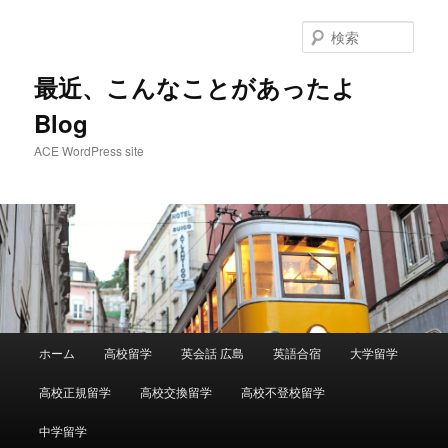
メ
イ
検
ン
索
コ
最近、こんなことがあったよ
ン
Blog
テ
ン
ACE WordPress site
ツ
へ
移
動
メ
ホーム
高校留学
英会話 広島
英語合宿
大学留学
イ
ン
高校正規留学
高校交換留学
高校不登校留学
メ
ニ
中学留学