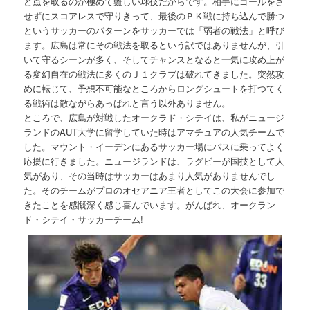
と点を取るのが極めて難しい球技だからです。相手にゴールをさ
せずにスコアレスで守りきって、最後のＰＫ戦に持ち込んで勝つ
というサッカーのパターンをサッカーでは「弱者の戦法」と呼び
ます。広島は常にその戦法を取るという訳ではありませんが、引
いて守るシーンが多く、そしてチャンスとなると一気に攻め上が
る変幻自在の戦法に多くのＪ１クラブは破れてきました。突然攻
めに転じて、予想不可能なところからロングシュートを打つてく
る戦術は敵ながらあっぱれと言う以外ありません。
ところで、広島が対戦したオークラド・シテイは、私がニュージ
ランドのAUT大学に留学していた時はアマチュアの人気チームで
した。マウント・イーデンにあるサッカー場にバスに乗ってよく
応援に行きました。ニュージランドは、ラグビーが国技として人
気があり、その当時はサッカーはあまり人気がありませんでし
た。そのチームがプロのオセアニア王者としてこの大会に参加で
きたことを感慨深く感じ喜んでいます。がんばれ、オークラン
ド・シテイ・サッカーチーム!