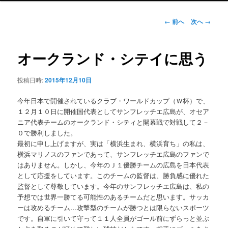
ュ
ー
投
←
前へ
次へ
→
稿
ナ
ビ
オークランド・シテイに思う
ゲ
ー
投稿日時:
2015年12月10日
シ
ョ
今年日本で開催されているクラブ・ワールドカップ（Ｗ杯）で、
ン
１２月１０日に開催国代表としてサンフレッチエ広島が、オセア
ニア代表チームのオークランド・シティと開幕戦で対戦して２－
０で勝利しました。
最初に申し上げますが、実は「横浜生まれ、横浜育ち」の私は、
横浜マリノスのファンであって、サンフレッチエ広島のファンで
はありません。しかし、今年のＪ１優勝チームの広島を日本代表
として応援をしています。このチームの監督は、勝負感に優れた
監督として尊敬しています。今年のサンフレッチエ広島は、私の
予想では世界一勝てる可能性のあるチームだと思います。サッカ
ーは攻めるチーム…攻撃型のチームが勝つとは限らないスポーツ
です。自軍に引いて守って１１人全員がゴール前にずらっと並ぶ