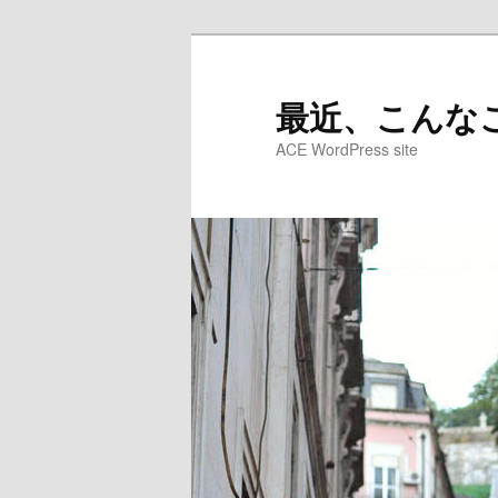
メ
イ
ン
最近、こんなこ
コ
ACE WordPress site
ン
テ
ン
ツ
へ
移
動