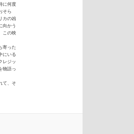
時に何度
おそら
リカの凶
に向かう
、この映
ち寄った
中にいる
クレジッ
を物語っ
れて、そ