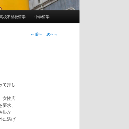
高校不登校留学
中学留学
投
←
前へ
次へ
→
稿
ナ
ビ
ゲ
ー
シ
ョ
って押し
ン
、女性店
を要求、
み掛か
外に逃げ