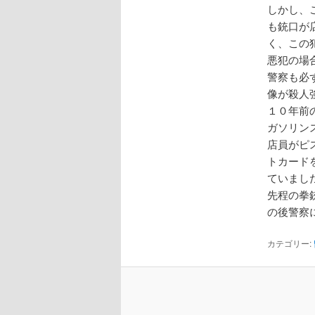
しかし、
も銃口が
く、この
悪犯の場
警察も必
像が殺人
１０年前
ガソリン
店員がピ
トカード
ていまし
先程の拳
の後警察
カテゴリー: