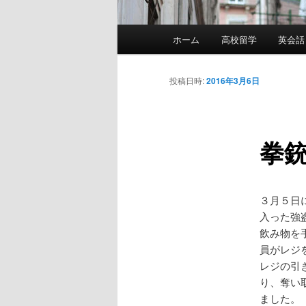
メ
ホーム
高校留学
英会話
イ
ン
メ
投稿日時:
2016年3月6日
ニ
ュ
ー
拳銃
３月５日
入った強
飲み物を
員がレジ
レジの引
り、奪い
ました。