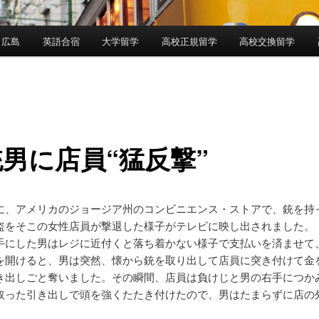
 広島
英語合宿
大学留学
高校正規留学
高校交換留学
男に店員“猛反撃”
に、アメリカのジョージア州のコンビニエンス・ストアで、銃を持
盗をそこの女性店員が撃退した様子がテレビに映し出されました。
手にした男はレジに近付くと落ち着かない様子で支払いを済ませて
を開けると、男は突然、懐から銃を取り出して店員に突き付けて金
き出しごと奪いました。その瞬間、店員は負けじと男の右手につか
取った引き出しで頭を強くたたき付けたので、男はたまらずに店の