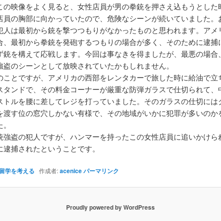
この映像をよく見ると、女性店員が男の拳銃を押さえ込もうとした
店員の胸部に向かっていたので、危険なシーンが続いていました。
犯人は最初から銃を撃つつもりがなかったものと思われます。アメ
合、最初から拳銃を発砲するつもりの場合が多く、そのために逮捕
ず銃を構えて応戦します。今回は事なきを得ましたが、最悪の場合
強盗のシーンとして放映されていたかもしれません。
のことですが、アメリカの西部をレンタカーで旅した時に給油で立
スタンドで、その料金コーナーが厳重な防弾ガラスで仕切られて、
ストルを腰に差してレジを打っていました。そのガラスの仕切には
を渡す位の窓穴しかない有様で、その地域がいかに犯罪が多いのか
た。
銃強盗の犯人ですが、ハンマーを持ったこの女性店員に追いかけら
に逮捕されたということです。
留学を考える
作成者:
acenice
パーマリンク
Proudly powered by WordPress