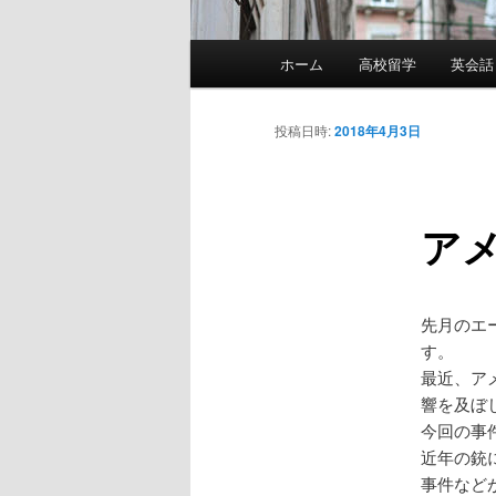
メ
ホーム
高校留学
英会話
イ
ン
メ
投稿日時:
2018年4月3日
ニ
ュ
ー
ア
先月のエ
す。
最近、ア
響を及ぼ
今回の事
近年の銃
事件など