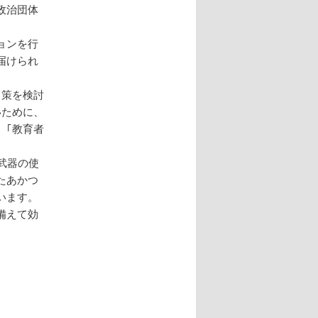
政治団体
ョンを行
届けられ
る策を検討
いために、
、｢教育者
武器の使
たあかつ
います。
備えて効