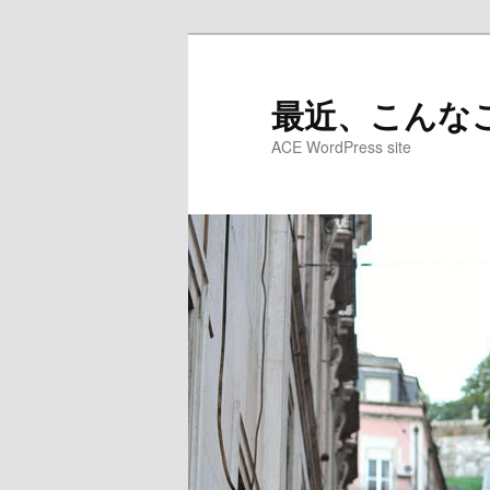
メ
イ
ン
最近、こんなこ
コ
ACE WordPress site
ン
テ
ン
ツ
へ
移
動