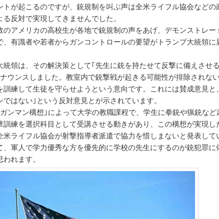
ントが起こるのですが、銃規制を叫ぶ声は全米ライフル協会などの
よる反対で実現してきませんでした。
数のアメリカの高校生が各地で銃規制の声をあげ、デモンストレー
で、有識者や若者からガンコントロールの要望がトランプ大統領に
大統領は、その解決策として｢先生に銃を持たせて反撃に備えさせ
アナウンスしました。教室内で銃撃戦が起きる可能性が排除されな
を訓練して生徒を守らせようという意向です。これには賛成意見と
ンではない｣という反対意見とが示されています。
師ガンマン構想｣によって大学の教職課程で、学生に拳銃や猟銃など
撃訓練を選択科目として受講させる動きがあり、この構想が実現し
全米ライフル協会が射撃指導者派遣で協力を惜しまないと発表して
て、軍人で学力優秀な方を優先的に学校の先生にするのが銃犯罪に
思われます。