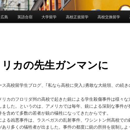
 広島
英語合宿
大学留学
高校正規留学
高校交換留学
メリカの先生ガンマンに
ース高校留学生ブログ、｢私なら高校に突入｣勇敢な大統領、の続き
メリカのフロリダ州の高校で起きた銃による学生殺傷事件は様々な
しました。というのは、アメリカでは毎年、銃による深刻な事件が
件を含めて多数の若者が銃の犠牲になってきたからです。
による凶悪事件は、ラスベガスの乱射事件、ワシントン州高校での
があり多くの犠牲者が出ました。事件の都度に銃の所持を規制しよ