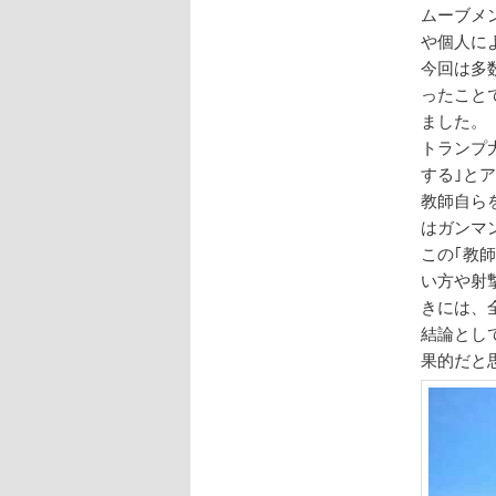
ムーブメ
や個人に
今回は多
ったこと
ました。
トランプ
する｣と
教師自ら
はガンマ
この｢教
い方や射
きには、
結論とし
果的だと