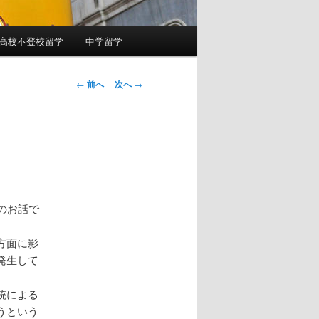
高校不登校留学
中学留学
投
←
前へ
次へ
→
稿
ナ
ビ
ゲ
ー
シ
ョ
のお話で
ン
方面に影
発生して
銃による
うという