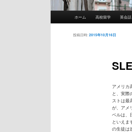
メ
ホーム
高校留学
英会話
イ
ン
メ
投稿日時:
2015年10月16日
ニ
ュ
ー
SL
アメリカ
と、実際
ストは最
が、アメ
ベルは、
といえま
の生徒は