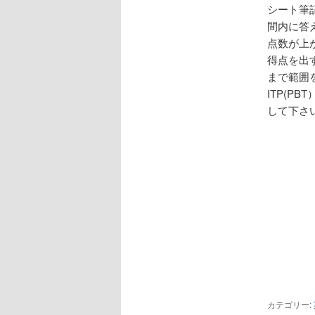
シート筆
間内に答
点数が上
得点を出
まで範囲
ITP(
して下さ
カテゴリー: