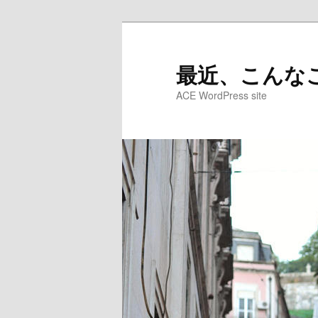
メ
イ
ン
最近、こんなこ
コ
ACE WordPress site
ン
テ
ン
ツ
へ
移
動