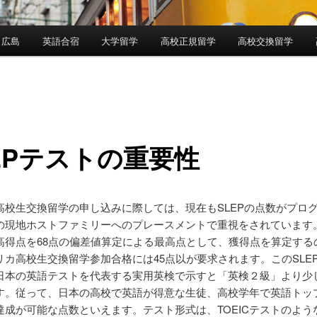
 広島
英語合宿
大学留学
高校正規留学
高校交換留学
EPテストの重要性
高校生交換留学の申し込みに際しては、現在もSLEPの点数がプロ
の現地ホストファミリーへのプレースメントで重視をされています
高得点を68点の偏差値算定による最高点として、獲得点を算定する
リカ高校生交換留学参加合格には45点以が要求されます。このSLEP
日本の英語テストを代表する実用英検で示すと「英検２級」より少
す。従って、日本の高校で英語が得意な生徒、高校学年で英語トッ
達成が可能な点数といえます。テスト形式は、TOEICテストのよう