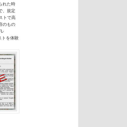
られた時
で、規定
ストで高
容のもの
-
ストを体験