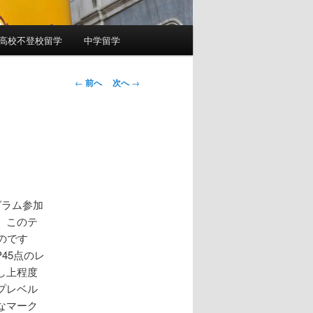
高校不登校留学
中学留学
投
←
前へ
次へ
→
稿
ナ
ビ
ゲ
ー
シ
ョ
グラム参加
ン
。このテ
のです
45点のレ
し上程度
プレベル
なマーク